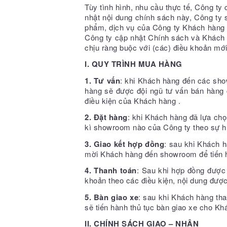
Tùy tình hình, nhu cầu thực tế, Công t
nhật nội dung chính sách này, Công ty s
phẩm, dịch vụ của Công ty Khách hàng n
Công ty cập nhật Chính sách và Khách 
chịu ràng buộc với (các) điều khoản mớ
I. QUY TRÌNH MUA HÀNG
1.
Tư vấn
: khi Khách hàng đến các sho
hàng sẽ được đội ngũ tư vấn bán hàng c
điều kiện của Khách hàng .
2.
Đặt hàng
: khi Khách hàng đã lựa chọ
kì showroom nào của Công ty theo sự h
3.
Giao kết hợp đồng
: sau khi Khách h
mời Khách hàng đến showroom để tiến 
4.
Thanh toán
: Sau khi hợp đồng được
khoản theo các điều kiện, nội dung đượ
5.
Bàn giao xe
: sau khi Khách hàng tha
sẽ tiến hành thủ tục bàn giao xe cho Kh
II. CHÍNH SÁCH GIAO – NHẬN