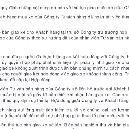
 quy định những nội dung cơ bản về thủ tục giao nhận xe giữa C
ách hàng mua xe của Công ty (khách hàng đã hoàn tất việc than
ẽ bàn giao xe cho Khách hàng tại trụ sở Công ty trừ trường hợ
n xe của Công ty theo sự hướng dẫn của nhân viên Tư vấn bán h
xe cho đúng người đã thực hiện giao kết hợp đồng với Công ty,
 ủy quyền hợp pháp phát sinh hiệu lực pháp lý như giao xe ch
 giao xe không xuất trình được văn bản chứng minh tư cách nh
áo cho người giao kết hợp đồng việc giao xe không thành công. T
được đề cập tại Hợp đồng.
 viên Tư vấn bán hàng của Công ty sẽ liên hệ trước với Khách h
uẩn bị một số giấy tờ cần thiết khi nhận bàn giao xe. Các chi p
 theo quy định cụ thể tại Hợp đồng giữa Công ty và Khách hàng
ch hàng vui lòng trực tiếp kiểm tra kỹ về chủng loại, số lượn
 (nếu có) để đối chiếu sự phù hợp giữa thực tế giao nhận với t
ện thủ tục bàn giao xe sẽ lập “Biên bản nghiệm thu và bàn giao