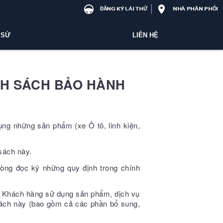
ĐĂNG KÝ LÁI THỬ
NHÀ PHÂN PHỐI
 SỬ
LIÊN HỆ
NH SÁCH BẢO HÀNH
ng những sản phẩm (xe Ô tô, linh kiện,
sách này.
 lòng đọc kỹ những quy định trong chính
ào Khách hàng sử dụng sản phẩm, dịch vụ
sách này (bao gồm cả các phần bổ sung,