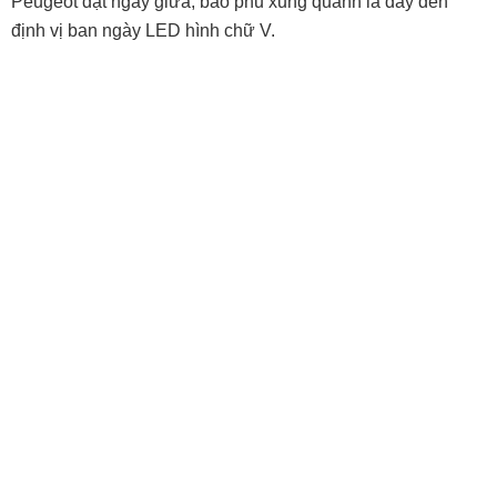
Peugeot đặt ngay giữa, bao phủ xung quanh là dãy đèn
định vị ban ngày LED hình chữ V.